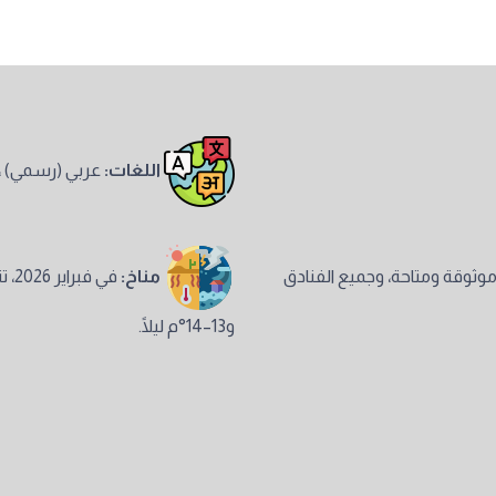
اللغات:
عربي (رسمي) ، 
 موثوقة ومتاحة، وجميع الفنادق
مناخ:
و13–14°م ليلًا.