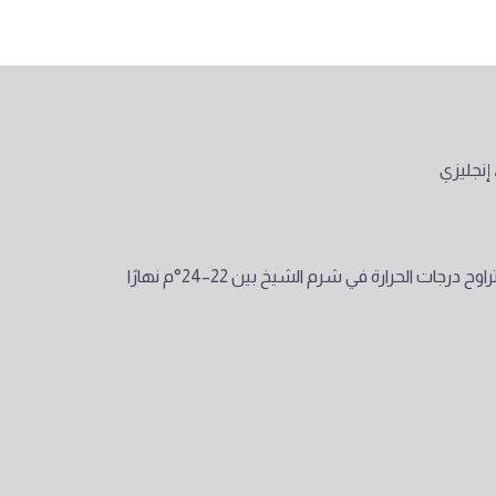
إنجليزي
في فبراير 2026، تتراوح درجات الحرارة في شرم الشيخ بين 22–24°م نهارًا